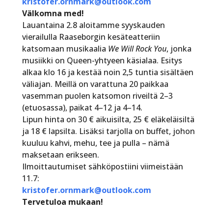
kristofer.ornmark@outlook.com
Välkomna med!
Lauantaina 2.8 aloitamme syyskauden
vierailulla Raaseborgin kesäteatteriin
katsomaan musikaalia
We Will Rock You
, jonka
musiikki on Queen-yhtyeen käsialaa. Esitys
alkaa klo 16 ja kestää noin 2,5 tuntia sisältäen
väliajan. Meillä on varattuna 20 paikkaa
vasemman puolen katsomon riveiltä 2–3
(etuosassa), paikat 4–12 ja 4–14.
Lipun hinta on 30 € aikuisilta, 25 € eläkeläisiltä
ja 18 € lapsilta. Lisäksi tarjolla on buffet, johon
kuuluu kahvi, mehu, tee ja pulla – nämä
maksetaan erikseen.
Ilmoittautumiset sähköpostiini viimeistään
11.7:
kristofer.ornmark@outlook.com
Tervetuloa mukaan!