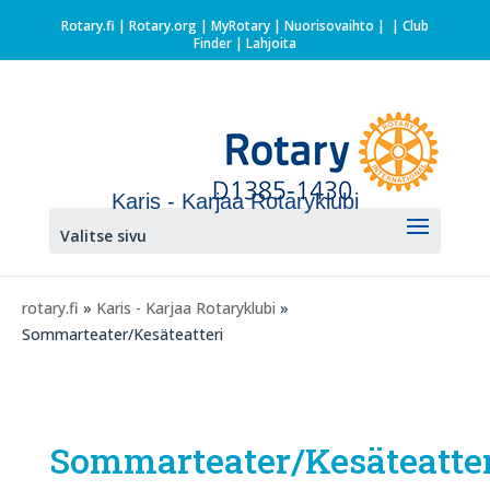
Rotary.fi
|
Rotary.org
|
MyRotary |
Nuorisovaihto
|
| Club
Finder
| Lahjoita
Karis - Karjaa Rotaryklubi
Valitse sivu
rotary.fi
»
Karis - Karjaa Rotaryklubi
»
Sommarteater/Kesäteatteri
Sommarteater/Kesäteatte