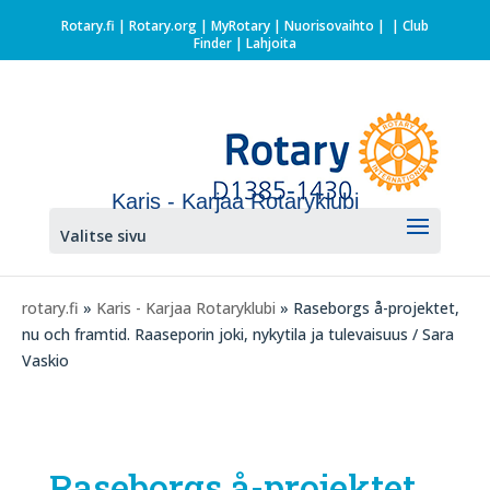
Rotary.fi
|
Rotary.org
|
MyRotary |
Nuorisovaihto
|
| Club
Finder
| Lahjoita
Karis - Karjaa Rotaryklubi
Valitse sivu
rotary.fi
»
Karis - Karjaa Rotaryklubi
» Raseborgs å-projektet,
nu och framtid. Raaseporin joki, nykytila ja tulevaisuus / Sara
Vaskio
Raseborgs å-projektet,