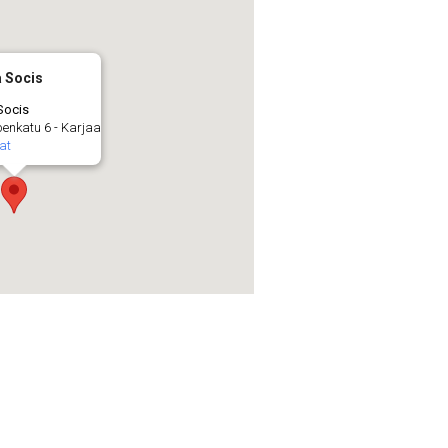
a Socis
Socis
enkatu 6 - Karjaa
at