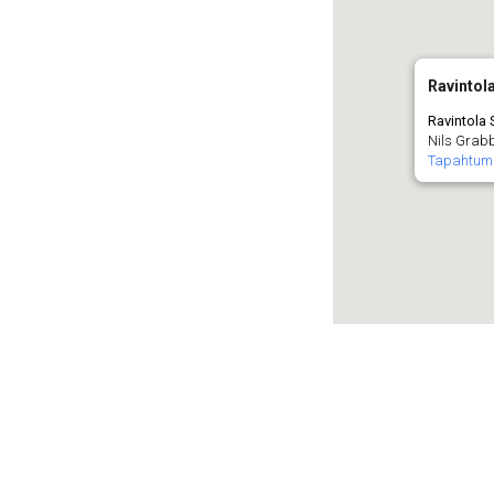
Ravintol
Ravintola 
Nils Grabb
Tapahtum