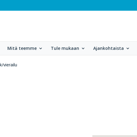
Mitä teemme
Tule mukaan
Ajankohtaista
/vierailu