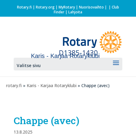
Rotary.fi
|
Rotary.org
|
MyRotary |
Nuorisovaihto
|
| Club
Finder
| Lahjoita
Karis - Karjaa Rotaryklubi
Valitse sivu
rotary.fi
»
Karis - Karjaa Rotaryklubi
» Chappe (avec)
Chappe (avec)
13.8.2025