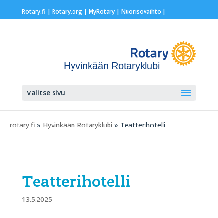
Rotary.fi
|
Rotary.org
|
MyRotary |
Nuorisovaihto
|
Hyvinkään Rotaryklubi
Valitse sivu
rotary.fi
»
Hyvinkään Rotaryklubi
» Teatterihotelli
Teatterihotelli
13.5.2025