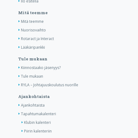
Ilo esitellä
Mitä teemme
Mitä teemme
Nuorisovaihto
Rotaract ja Interact
Lääkäripankki
Tule mukaan
Kiinnostaako jäsenyys?
Tule mukaan
RYLA – Johtajuuskoulutus nuorille
Ajankohtaista
Ajankohtaista
Tapahtumakalenteri
Klubin kalenteri
Piirin kalenteriin