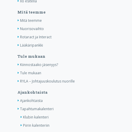
Ilo esitellä
Mitä teemme
Mitä teemme
Nuorisovaihto
Rotaract ja Interact
Lääkäripankki
Tule mukaan
Kiinnostaako jäsenyys?
Tule mukaan
RYLA – Johtajuuskoulutus nuorille
Ajankohtaista
Ajankohtaista
Tapahtumakalenteri
Klubin kalenteri
Piirin kalenteriin