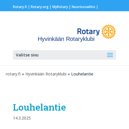
Rotary.fi
|
Rotary.org
|
MyRotary |
Nuorisovaihto
|
Hyvinkään Rotaryklubi
Valitse sivu
rotary.fi
»
Hyvinkään Rotaryklubi
» Louhelantie
Louhelantie
14.3.2025