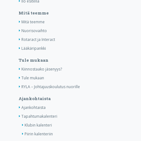
Ilo esitellä
Mitä teemme
Mitä teemme
Nuorisovaihto
Rotaract ja Interact
Lääkäripankki
Tule mukaan
Kiinnostaako jäsenyys?
Tule mukaan
RYLA – Johtajuuskoulutus nuorille
Ajankohtaista
Ajankohtaista
Tapahtumakalenteri
Klubin kalenteri
Piirin kalenteriin