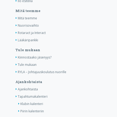
Ilo esitellä
Mitä teemme
Mitä teemme
Nuorisovaihto
Rotaract ja Interact
Lääkäripankki
Tule mukaan
Kiinnostaako jäsenyys?
Tule mukaan
RYLA – Johtajuuskoulutus nuorille
Ajankohtaista
Ajankohtaista
Tapahtumakalenteri
Klubin kalenteri
Piirin kalenteriin