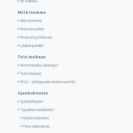
Ilo esitellä
Mitä teemme
Mitä teemme
Nuorisovaihto
Rotaract ja Interact
Lääkäripankki
Tule mukaan
Kiinnostaako jäsenyys?
Tule mukaan
RYLA – Johtajuuskoulutus nuorille
Ajankohtaista
Ajankohtaista
Tapahtumakalenteri
Klubin kalenteri
Piirin kalenteriin