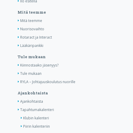
Ilo esitellä
Mitä teemme
Mitä teemme
Nuorisovaihto
Rotaract ja Interact
Lääkäripankki
Tule mukaan
Kiinnostaako jäsenyys?
Tule mukaan
RYLA – Johtajuuskoulutus nuorille
Ajankohtaista
Ajankohtaista
Tapahtumakalenteri
Klubin kalenteri
Piirin kalenteriin