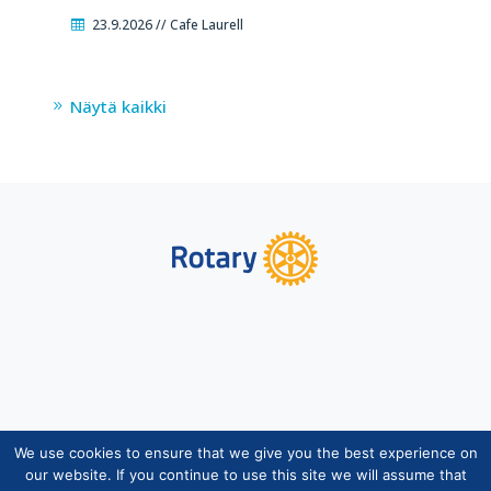
23.9.2026 // Cafe Laurell
Näytä kaikki
We use cookies to ensure that we give you the best experience on
Copyright © Suomen Rotarypalvelu ry 2026 |
our website. If you continue to use this site we will assume that
Jäsentietojärjestelmän tietosuojaseloste
|
Henkilötietojen