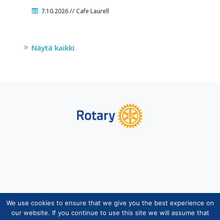
7.10.2026 // Cafe Laurell
Näytä kaikki
We use cookies to ensure that we give you the best experience on
Copyright © Suomen Rotarypalvelu ry 2026 |
our website. If you continue to use this site we will assume that
Jäsentietojärjestelmän tietosuojaseloste
|
Henkilötietojen