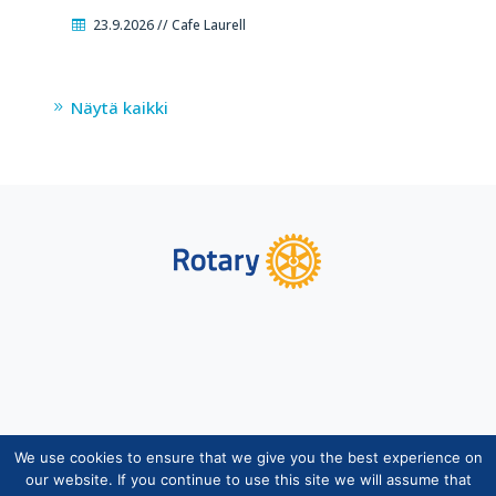
23.9.2026 // Cafe Laurell
Näytä kaikki
We use cookies to ensure that we give you the best experience on
Copyright © Suomen Rotarypalvelu ry 2026 |
our website. If you continue to use this site we will assume that
Jäsentietojärjestelmän tietosuojaseloste
|
Henkilötietojen