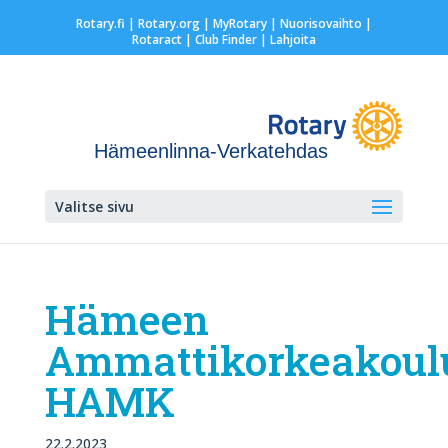
Rotary.fi
|
Rotary.org
|
MyRotary |
Nuorisovaihto
|
Rotaract
| Club Finder
| Lahjoita
Hämeenlinna-Verkatehdas
Valitse sivu
Hämeen
Ammattikorkeakoul
HAMK
22.2.2023