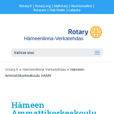
Rotary.fi
|
Rotary.org
|
MyRotary |
Nuorisovaihto
|
Rotaract
| Club Finder
| Lahjoita
Hämeenlinna-Verkatehdas
Valitse sivu
rotary.fi
»
Hämeenlinna-Verkatehdas
» Hämeen
Ammattikorkeakoulu HAMK
Hämeen
Ammattikorkeakoulu