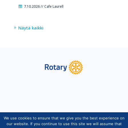
7.10.2026 // Cafe Laurell
Näytä kaikki
We use cookies to ensure that we give you the best experience on
Copyright © Suomen Rotarypalvelu ry 2026 |
our website. If you continue to use this site we will assume that
Jäsentietojärjestelmän tietosuojaseloste
|
Henkilötietojen