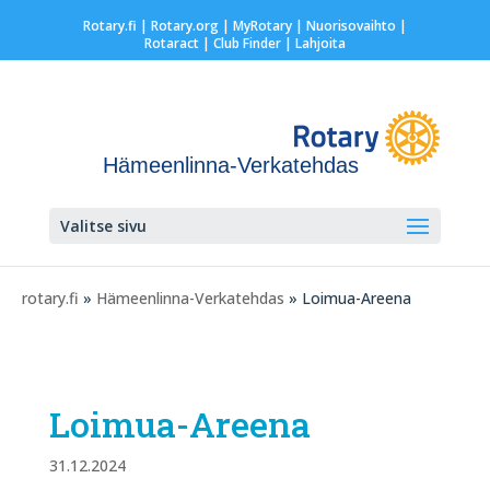
Rotary.fi
|
Rotary.org
|
MyRotary |
Nuorisovaihto
|
Rotaract
| Club Finder
| Lahjoita
Hämeenlinna-Verkatehdas
Valitse sivu
rotary.fi
»
Hämeenlinna-Verkatehdas
» Loimua-Areena
Loimua-Areena
31.12.2024