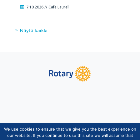
7.10.2026 // Cafe Laurell
Näytä kaikki
We use cookies to ensure that we give you the best experience on
Copyright © Suomen Rotarypalvelu ry 2026 |
our website. If you continue to use this site we will assume that
Jäsentietojärjestelmän tietosuojaseloste
|
Henkilötietojen