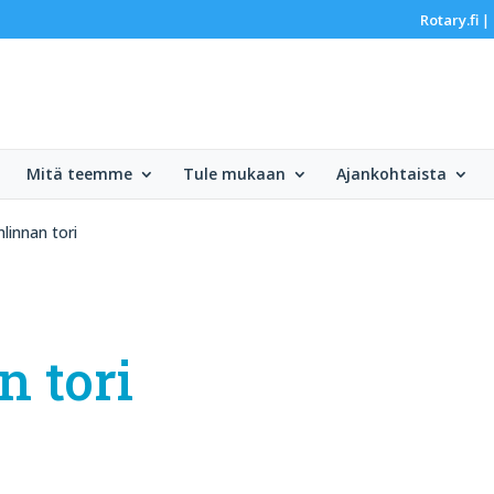
Rotary.fi
|
Mitä teemme
Tule mukaan
Ajankohtaista
innan tori
 tori