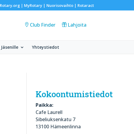
Rotary.org
MyRotary |
Nuorisovaihto
|
Rotaract
|
Club Finder
Lahjoita
Jäsenille
Yhteystiedot
Kokoontumistiedot
Paikka:
Cafe Laurell
Sibeliuksenkatu 7
13100 Hämeenlinna