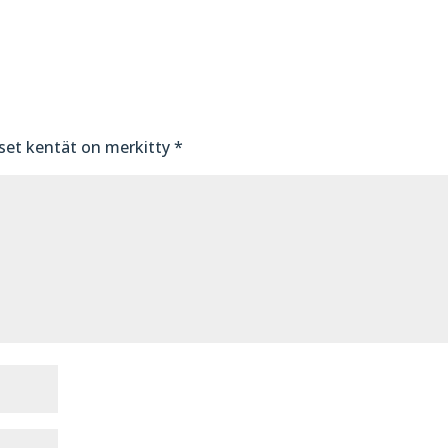
iset kentät on merkitty
*