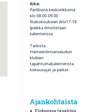
Aika:
Parillisina keskiviikkoina
klo 08.00-09.00
Iltakokouksien (klo17-18
)paikka ilmoitetaan
kalenterissa
Tarkista
Hämeenlinnanseudun
klubien
tapahtumakalenterista
kokousajat ja paikat.
Ajankohtaista
Elokuussa tapahtuu