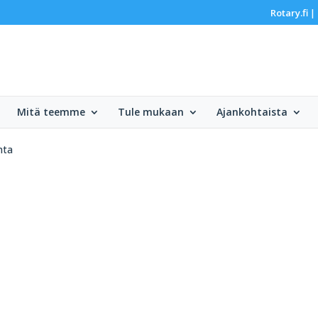
Rotary.fi
|
Mitä teemme
Tule mukaan
Ajankohtaista
nta