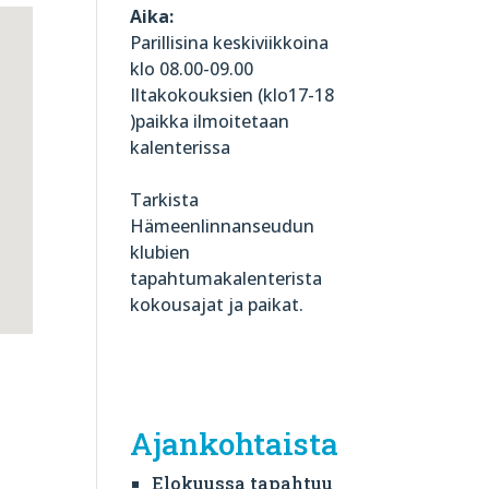
Aika:
Parillisina keskiviikkoina
klo 08.00-09.00
Iltakokouksien (klo17-18
)paikka ilmoitetaan
kalenterissa
Tarkista
Hämeenlinnanseudun
klubien
tapahtumakalenterista
kokousajat ja paikat.
Ajankohtaista
Elokuussa tapahtuu