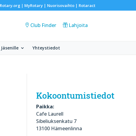
Rotary.org
MyRotary |
Nuorisovaihto
|
Rotaract
|
Club Finder
Lahjoita
Jäsenille
Yhteystiedot
Kokoontumistiedot
Paikka:
Cafe Laurell
Sibeliuksenkatu 7
13100 Hämeenlinna