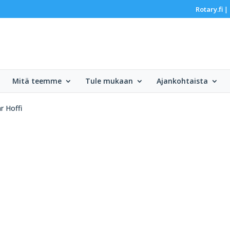
Rotary.fi
|
Mitä teemme
Tule mukaan
Ajankohtaista
r Hoffi
i