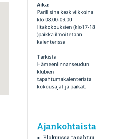
Aika:
Parillisina keskiviikkoina
klo 08.00-09.00
Iltakokouksien (klo17-18
)paikka ilmoitetaan
kalenterissa
Tarkista
Hämeenlinnanseudun
klubien
tapahtumakalenterista
kokousajat ja paikat.
Ajankohtaista
Elokuussa tapahtuu