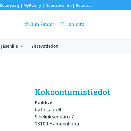
Rotary.org
MyRotary |
Nuorisovaihto
|
Rotaract
|
Club Finder
Lahjoita
Jäsenille
Yhteystiedot
Kokoontumistiedot
Paikka:
Cafe Laurell
Sibeliuksenkatu 7
13100 Hämeenlinna