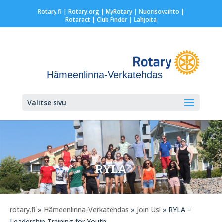
Rotary.fi
|
Rotary.org
|
MyRotary |
Nuorisovaihto
|
Rotaract
| Club Finder
| Lahjoita
Hämeenlinna-Verkatehdas
Valitse sivu
RYLA
rotary.fi
»
Hämeenlinna-Verkatehdas
»
Join Us!
» RYLA –
Leadership Training for Youth