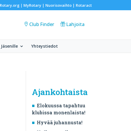
Rotary.org
MyRotary |
Nuorisovaihto
|
Rotaract
|
Club Finder
Lahjoita
Jäsenille
Yhteystiedot
Ajankohtaista
Elokuussa tapahtuu
klubissa monenlaista!
Hyvää juhannusta!