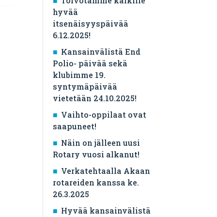
Toivotamme kaikille
hyvää
itsenäisyyspäivää
6.12.2025!
Kansainvälistä End
Polio- päivää sekä
klubimme 19.
syntymäpäivää
vietetään 24.10.2025!
Vaihto-oppilaat ovat
saapuneet!
Näin on jälleen uusi
Rotary vuosi alkanut!
Verkatehtaalla Akaan
rotareiden kanssa ke.
26.3.2025
Hyvää kansainvälistä