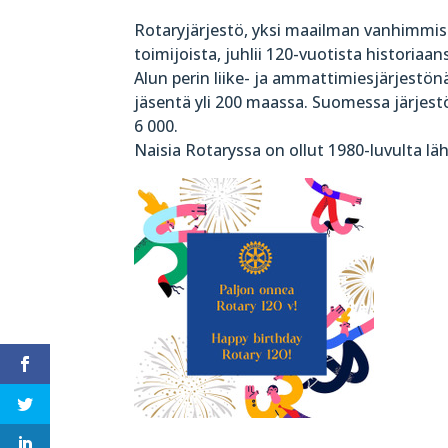
Rotaryjärjestö, yksi maailman vanhimmis
toimijoista, juhlii 120-vuotista historiaan
Alun perin liike- ja ammattimiesjärjestö
jäsentä yli 200 maassa. Suomessa järjest
6 000.
Naisia Rotaryssa on ollut 1980-luvulta lä