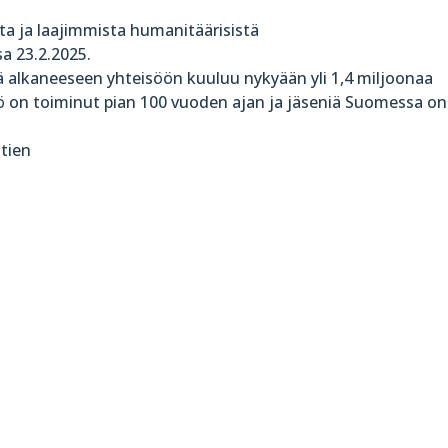
ta ja laajimmista humanitäärisistä
sa 23.2.2025.
nä alkaneeseen yhteisöön kuuluu nykyään yli 1,4 miljoonaa
ö on toiminut pian 100 vuoden ajan ja jäseniä Suomessa on 
htien