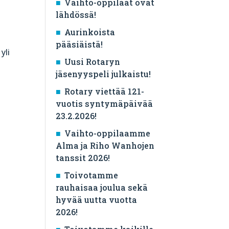
Vaihto-oppilaat ovat
lähdössä!
Aurinkoista
pääsiäistä!
yli
Uusi Rotaryn
jäsenyyspeli julkaistu!
Rotary viettää 121-
vuotis syntymäpäivää
23.2.2026!
Vaihto-oppilaamme
Alma ja Riho Wanhojen
tanssit 2026!
Toivotamme
rauhaisaa joulua sekä
hyvää uutta vuotta
2026!