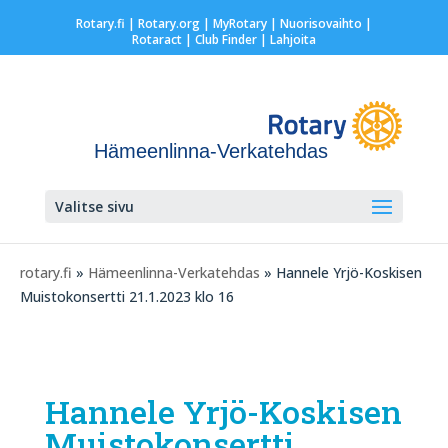
Rotary.fi
|
Rotary.org
|
MyRotary |
Nuorisovaihto
|
Rotaract
| Club Finder
| Lahjoita
Hämeenlinna-Verkatehdas
Valitse sivu
rotary.fi
»
Hämeenlinna-Verkatehdas
» Hannele Yrjö-Koskisen
Muistokonsertti 21.1.2023 klo 16
Hannele Yrjö-Koskisen
Muistokonsertti