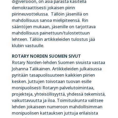
digiversioon, on asia parasta käsitellä
demokraattisesti jokaisen piirin
piirineuvottelussa. Tällöin jäsenillä on
mahdollisuus sanoa mielipiteensä. Rin
sääntöjen mukaan, jäsenille on tarjottava
mahdollisuus painettuun/tulostettuun
lehteen. Tällöin artikkeleiden tulostus jää
klubin vastuulle.
ROTARY NORDEN SUOMEN SIVUT
Rotary Norden-lehden Suomen sivuista vastaa
Johanna Talikainen. Artikkeleiden julkaisussa
pyritään tasapuolisuuteen kaikkien piirien
kesken. Juttujen toivotaan tuovan esille
monipuolisesti Rotaryn palvelutoimintaa,
projekteja, yhteisöllisyyttä, yhdessä tekemistä,
vaikuttavuutta ja iloa. Toimituskunta valitsee
lehden jokaiseen numeroon mahdollisimman
monipuolisen kattauksen juttuja erilaisista