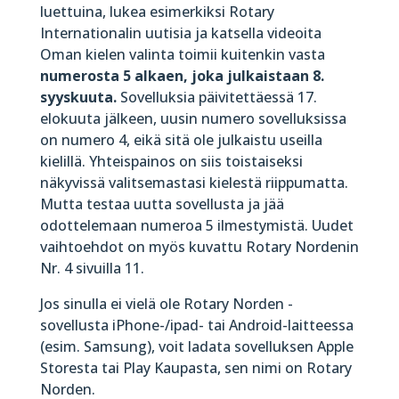
luettuina, lukea esimerkiksi Rotary
Internationalin uutisia ja katsella videoita
Oman kielen valinta toimii kuitenkin vasta
numerosta 5 alkaen, joka julkaistaan ​​8.
syyskuuta.
Sovelluksia päivitettäessä 17.
elokuuta jälkeen, uusin numero sovelluksissa
on numero 4, eikä sitä ole julkaistu useilla
kielillä. Yhteispainos on siis toistaiseksi
näkyvissä valitsemastasi kielestä riippumatta.
Mutta testaa uutta sovellusta ja jää
odottelemaan numeroa 5 ilmestymistä. Uudet
vaihtoehdot on myös kuvattu Rotary Nordenin
Nr. 4 sivuilla 11.
Jos sinulla ei vielä ole Rotary Norden -
sovellusta iPhone-/ipad- tai Android-laitteessa
(esim. Samsung), voit ladata sovelluksen Apple
Storesta tai Play Kaupasta, sen nimi on Rotary
Norden.