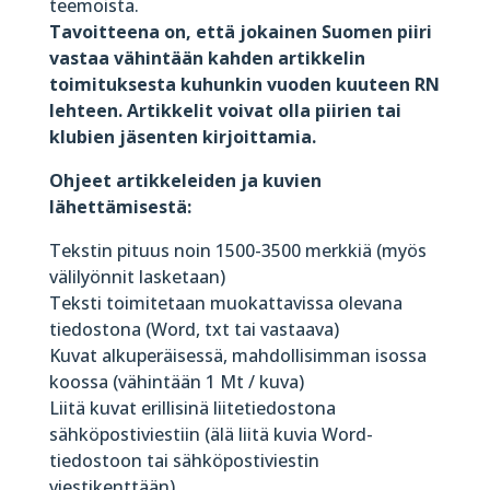
teemoista.
Tavoitteena on, että jokainen Suomen piiri
vastaa vähintään kahden artikkelin
toimituksesta kuhunkin vuoden kuuteen RN
lehteen. Artikkelit voivat olla piirien tai
klubien jäsenten kirjoittamia.
Ohjeet artikkeleiden ja kuvien
lähettämisestä:
Tekstin pituus noin 1500-3500 merkkiä (myös
välilyönnit lasketaan)
Teksti toimitetaan muokattavissa olevana
tiedostona (Word, txt tai vastaava)
Kuvat alkuperäisessä, mahdollisimman isossa
koossa (vähintään 1 Mt / kuva)
Liitä kuvat erillisinä liitetiedostona
sähköpostiviestiin (älä liitä kuvia Word-
tiedostoon tai sähköpostiviestin
viestikenttään)