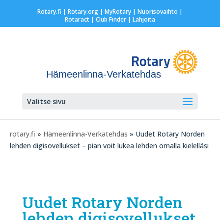
Rotary.fi
|
Rotary.org
|
MyRotary |
Nuorisovaihto
|
Rotaract
| Club Finder
| Lahjoita
Hämeenlinna-Verkatehdas
Valitse sivu
rotary.fi
»
Hämeenlinna-Verkatehdas
» Uudet Rotary Norden
lehden digisovellukset – pian voit lukea lehden omalla kielelläsi
Uudet Rotary Norden
lehden digisovellukset