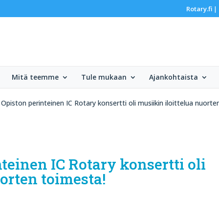
Rotary.fi
|
Mitä teemme
Tule mukaan
Ajankohtaista
 Opiston perinteinen IC Rotary konsertti oli musiikin iloittelua nuort
teinen IC Rotary konsertti oli
uorten toimesta!