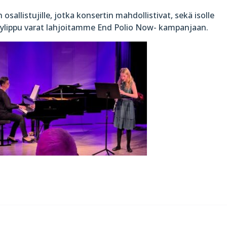
sallistujille, jotka konsertin mahdollistivat, sekä isolle
äsylippu varat lahjoitamme End Polio Now- kampanjaan.