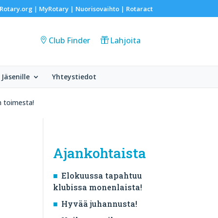
Rotary.org
MyRotary |
Nuorisovaihto
|
Rotaract
|
Club Finder
Lahjoita
Jäsenille
Yhteystiedot
en toimesta!
Ajankohtaista
Elokuussa tapahtuu
klubissa monenlaista!
Hyvää juhannusta!