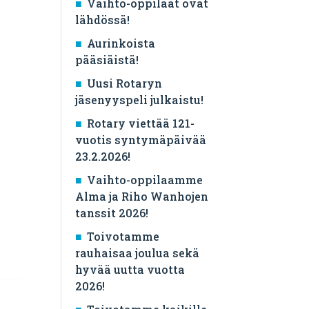
Vaihto-oppilaat ovat
lähdössä!
Aurinkoista
pääsiäistä!
Uusi Rotaryn
jäsenyyspeli julkaistu!
Rotary viettää 121-
vuotis syntymäpäivää
23.2.2026!
Vaihto-oppilaamme
Alma ja Riho Wanhojen
tanssit 2026!
Toivotamme
rauhaisaa joulua sekä
hyvää uutta vuotta
2026!