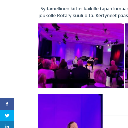
Sydämellinen kiitos kaikille tapahtumaan o
joukolle Rotary kuulijoita. Kertyneet pä