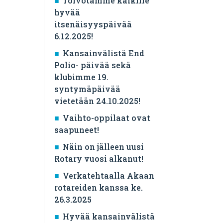
Toivotamme kaikille
hyvää
itsenäisyyspäivää
6.12.2025!
Kansainvälistä End
Polio- päivää sekä
klubimme 19.
syntymäpäivää
vietetään 24.10.2025!
Vaihto-oppilaat ovat
saapuneet!
Näin on jälleen uusi
Rotary vuosi alkanut!
Verkatehtaalla Akaan
rotareiden kanssa ke.
26.3.2025
Hyvää kansainvälistä