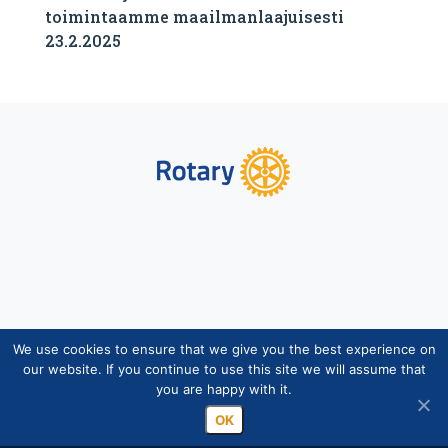
toimintaamme maailmanlaajuisesti
23.2.2025
We use cookies to ensure that we give you the best experience on
Copyright © Suomen Rotarypalvelu ry 2026 |
our website. If you continue to use this site we will assume that
Jäsentietojärjestelmän tietosuojaseloste
|
Henkilötietojen
you are happy with it.
käsittely Rotarytoiminnassa
OK