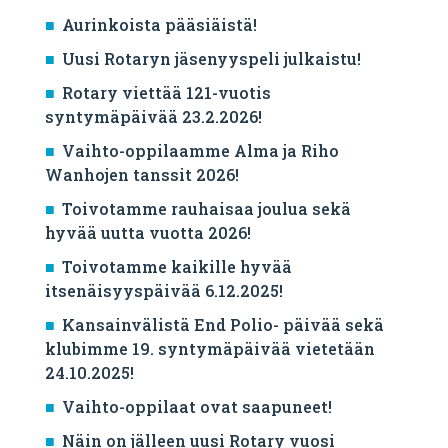
Aurinkoista pääsiäistä!
Uusi Rotaryn jäsenyyspeli julkaistu!
Rotary viettää 121-vuotis
syntymäpäivää 23.2.2026!
Vaihto-oppilaamme Alma ja Riho
Wanhojen tanssit 2026!
Toivotamme rauhaisaa joulua sekä
hyvää uutta vuotta 2026!
Toivotamme kaikille hyvää
itsenäisyyspäivää 6.12.2025!
Kansainvälistä End Polio- päivää sekä
klubimme 19. syntymäpäivää vietetään
24.10.2025!
Vaihto-oppilaat ovat saapuneet!
Näin on jälleen uusi Rotary vuosi