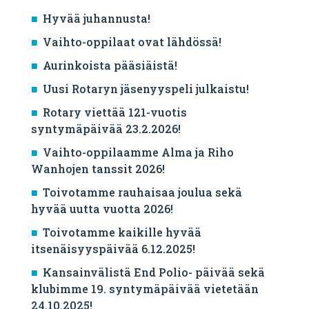
Hyvää juhannusta!
Vaihto-oppilaat ovat lähdössä!
Aurinkoista pääsiäistä!
Uusi Rotaryn jäsenyyspeli julkaistu!
Rotary viettää 121-vuotis
syntymäpäivää 23.2.2026!
Vaihto-oppilaamme Alma ja Riho
Wanhojen tanssit 2026!
Toivotamme rauhaisaa joulua sekä
hyvää uutta vuotta 2026!
Toivotamme kaikille hyvää
itsenäisyyspäivää 6.12.2025!
Kansainvälistä End Polio- päivää sekä
klubimme 19. syntymäpäivää vietetään
24.10.2025!