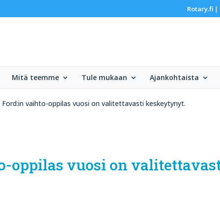
Rotary.fi
|
Mitä teemme
Tule mukaan
Ajankohtaista
ord:in vaihto-oppilas vuosi on valitettavasti keskeytynyt.
-oppilas vuosi on valitettavast