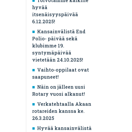
Toivotamme kaikille
hyvää
itsenäisyyspäivää
6.12.2025!
Kansainvälistä End
Polio- päivää sekä
klubimme 19.
syntymäpäivää
vietetään 24.10.2025!
Vaihto-oppilaat ovat
saapuneet!
Näin on jälleen uusi
Rotary vuosi alkanut!
Verkatehtaalla Akaan
rotareiden kanssa ke.
26.3.2025
Hyvää kansainvälistä