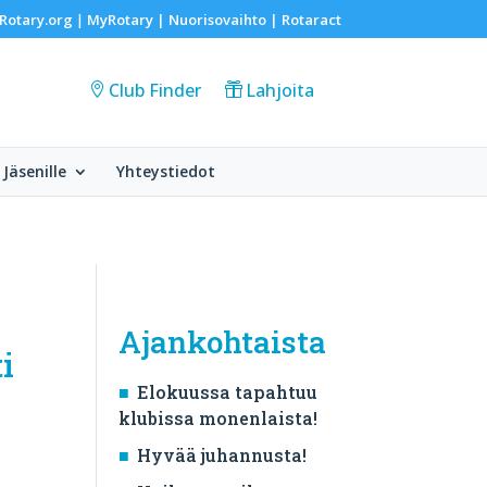
Rotary.org
MyRotary |
Nuorisovaihto
|
Rotaract
|
Club Finder
Lahjoita
Jäsenille
Yhteystiedot
Ajankohtaista
i
Elokuussa tapahtuu
klubissa monenlaista!
Hyvää juhannusta!