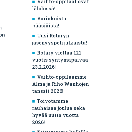
Vaihto-oppilaat ovat
lähdössä!
Aurinkoista
pääsiäistä!
n
 on
Uusi Rotaryn
jäsenyyspeli julkaistu!
Rotary viettää 121-
vuotis syntymäpäivää
23.2.2026!
Vaihto-oppilaamme
Alma ja Riho Wanhojen
tanssit 2026!
Toivotamme
rauhaisaa joulua sekä
hyvää uutta vuotta
2026!