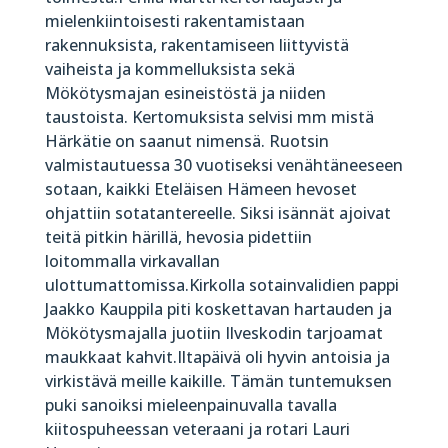
mielenkiintoisesti rakentamistaan
rakennuksista, rakentamiseen liittyvistä
vaiheista ja kommelluksista sekä
Mökötysmajan esineistöstä ja niiden
taustoista. Kertomuksista selvisi mm mistä
Härkätie on saanut nimensä. Ruotsin
valmistautuessa 30 vuotiseksi venähtäneeseen
sotaan, kaikki Eteläisen Hämeen hevoset
ohjattiin sotatantereelle. Siksi isännät ajoivat
teitä pitkin härillä, hevosia pidettiin
loitommalla virkavallan
ulottumattomissa.Kirkolla sotainvalidien pappi
Jaakko Kauppila piti koskettavan hartauden ja
Mökötysmajalla juotiin Ilveskodin tarjoamat
maukkaat kahvit.Iltapäivä oli hyvin antoisia ja
virkistävä meille kaikille. Tämän tuntemuksen
puki sanoiksi mieleenpainuvalla tavalla
kiitospuheessan veteraani ja rotari Lauri