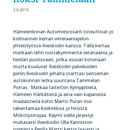
2.9.2019
Hämeenlinnan Automiesrotarit toteuttivat jo
kolmannen kerran veteraaniajelun
yhteistyössä Ilveskodin kanssa. Tällä kertaa
matkaan lähti toistakymmentä vetariaania ja
heidän puolisoaan, jotka asuvat kotonaan
mutta kuuluvat Ilveskodin palveluiden
piiriin.Ilveskodin pihalta starttasi seitsemän
autokunnan letka suuntana Tammelan
Porras. Matkaa taitettiin Kymppitietä,
Hämeen Härkätietä ja aina vain kapanevia
maalaisteitä kohti Martti Puran itse
rakentamaa kivikirkkoa ja hirsistä
Mökötysmajaa. Käynti siellä järjestyi
mukavasti Ilveskodin Ulla Kanniston
toimesta.Perilla Martti kertoi laajasti ja