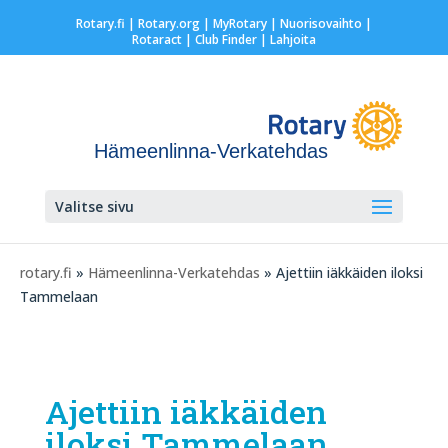
Rotary.fi
|
Rotary.org
|
MyRotary |
Nuorisovaihto
|
Rotaract
| Club Finder
| Lahjoita
Hämeenlinna-Verkatehdas
Valitse sivu
rotary.fi
»
Hämeenlinna-Verkatehdas
» Ajettiin iäkkäiden iloksi
Tammelaan
Ajettiin iäkkäiden
iloksi Tammelaan