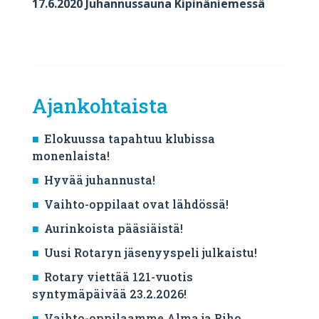
17.6.2020 Juhannussauna Kipinäniemessä
Ajankohtaista
Elokuussa tapahtuu klubissa
monenlaista!
Hyvää juhannusta!
Vaihto-oppilaat ovat lähdössä!
Aurinkoista pääsiäistä!
Uusi Rotaryn jäsenyyspeli julkaistu!
Rotary viettää 121-vuotis
syntymäpäivää 23.2.2026!
Vaihto-oppilaamme Alma ja Riho