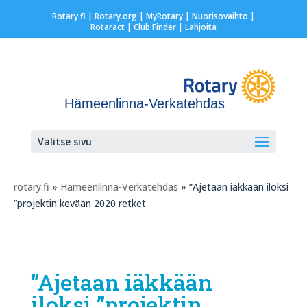
Rotary.fi
|
Rotary.org
|
MyRotary |
Nuorisovaihto
|
Rotaract
| Club Finder
| Lahjoita
Hämeenlinna-Verkatehdas
Valitse sivu
rotary.fi
»
Hämeenlinna-Verkatehdas
» ”Ajetaan iäkkään iloksi
”projektin kevään 2020 retket
”Ajetaan iäkkään
iloksi ”projektin