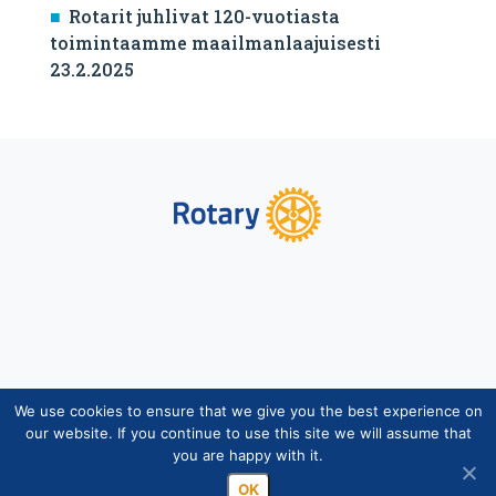
Rotarit juhlivat 120-vuotiasta
toimintaamme maailmanlaajuisesti
23.2.2025
We use cookies to ensure that we give you the best experience on
Copyright © Suomen Rotarypalvelu ry 2026 |
our website. If you continue to use this site we will assume that
Jäsentietojärjestelmän tietosuojaseloste
|
Henkilötietojen
you are happy with it.
käsittely Rotarytoiminnassa
OK