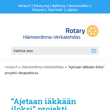
Rotary.fi
|
Rotary.org
|
MyRotary |
Nuorisovaihto
|
Rotaract
| Club Finder
| Lahjoita
Hämeenlinna-Verkatehdas
Valitse sivu
rotary.fi
»
Hämeenlinna-Verkatehdas
» ”Ajetaan iäkkään iloksi”
projekti Ideaparkissa
”Ajetaan iäkkään
iloksi” projekti