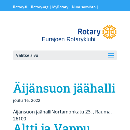
Rotary.fi
|
Rotary.org
|
MyRotary |
Nuorisovaihto
|
Eurajoen Rotaryklubi
Valitse sivu
Äijänsuon jäähalli
joulu 16, 2022
Äijänsuon jäähalliNortamonkatu 23, , Rauma,
26100
Altti ja Vappu