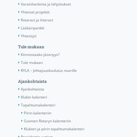
Varainhankinta ja lahjoitukset
Yhteiset projektit
Rotaract ja Interact
Lääkäripankki
Yhteistyö
Tule mukaan
Kiinnostaako jäsenyys?
Tule mukaan
RYLA – Johtajuuskoulutus nuorille
Ajankohtaista
Ajankohtaista
Klubin kalenteri
Tapahtumakalenteri
Piirin kalenteriin
Suomen Rotaryn kalenteriin
Klubien ja piirin tapahtumakalenteri
Presidentin uutiset