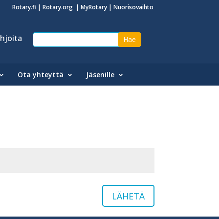
Rotary.fi
|
Rotary.org
|
MyRotary
|
Nuorisovaihto
hjoita
Ota yhteyttä
Jäsenille
LÄHETÄ