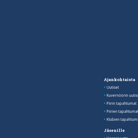
Ajankohtaista
Uutiset
Kuvernöörin uutis
Piirin tapahtumat
Piirien tapahtum
Klubien tapahtuma
Jäsenille