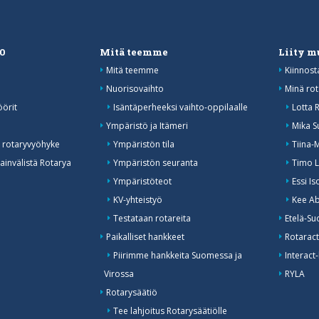
20
Mitä teemme
Liity 
Mitä teemme
Kiinnost
Nuorisovaihto
Minä rot
öörit
Isäntäperheeksi vaihto-oppilaalle
Lotta 
o
Ympäristö ja Itämeri
Mika S
 rotaryvyöhyke
Ympäristön tila
Tiina-
invälistä Rotarya
Ympäristön seuranta
Timo L
Ympäristöteot
Essi I
KV-yhteistyö
Kee Ab
Testataan rotareita
Etelä-Su
Paikalliset hankkeet
Rotaract
Piirimme hankkeita Suomessa ja
Interact-
Virossa
RYLA
Rotarysäätiö
Tee lahjoitus Rotarysäätiölle