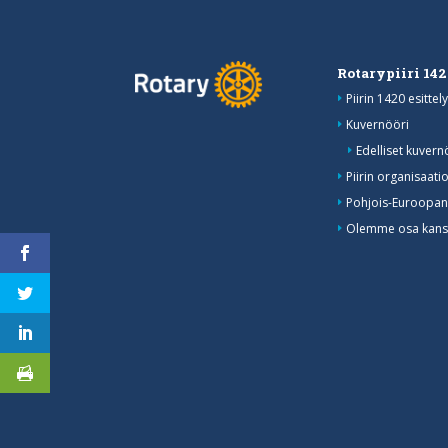
Rotarypiiri 14
Piirin 1420 esittely
Kuvernööri
Edelliset kuvern
Piirin organisaati
Pohjois-Euroopan
Olemme osa kansa