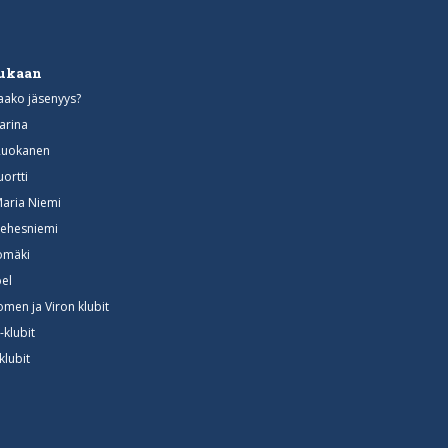
mukaan
aako jäsenyys?
arina
Ruokanen
uortti
Maria Niemi
ehesniemi
somäki
el
omen ja Viron klubit
-klubit
klubit