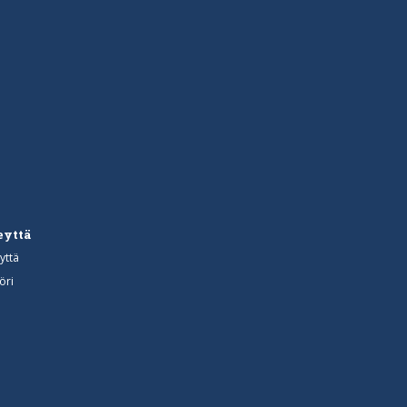
eyttä
yttä
öri