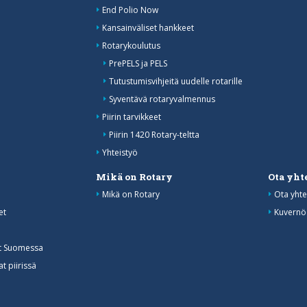
End Polio Now
Kansainväliset hankkeet
Rotarykoulutus
PrePELS ja PELS
Tutustumisvihjeitä uudelle rotarille
Syventävä rotaryvalmennus
Piirin tarvikkeet
Piirin 1420 Rotary-teltta
Yhteistyö
Mikä on Rotary
Ota yht
Mikä on Rotary
Ota yhte
et
Kuvernö
at Suomessa
t piirissä