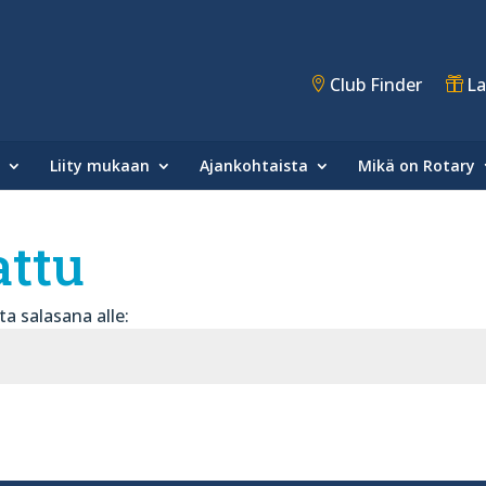
Club Finder
La
Liity mukaan
Ajankohtaista
Mikä on Rotary
attu
ta salasana alle: