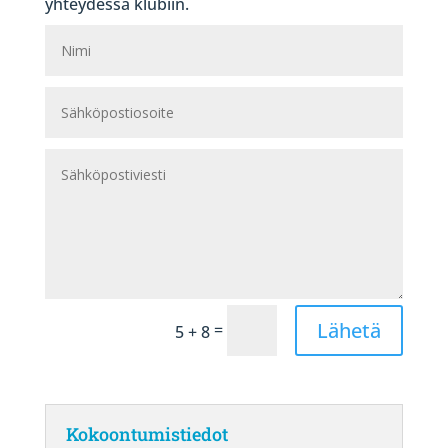
yhteydessä klubiin.
Lähetä
=
5 + 8
Kokoontumistiedot