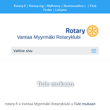
Rotary.fi
|
Rotary.org
|
MyRotary |
Nuorisovaihto
|
| Club
Finder
| Lahjoita
Vantaa Myyrmäki Rotaryklubi
Valitse sivu
Tule mukaan
rotary.fi
»
Vantaa Myyrmäki Rotaryklubi
» Tule mukaan