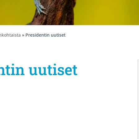
nkohtaista
» Presidentin uutiset
ntin uutiset