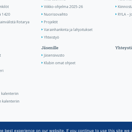
nkilöt
Viikko-ohjelma 2025-26
Kiinnost
ä 1420
Nuorisovaihto
RYLA – J
invälistä Rotarya
Projektit
Varainhankinta ja lahjoitukset
Yhteistyö
Jäsenille
Yhteysti
t
Jäsensivusto
Klubin omat ohjeet
ri
kalenteriin
 kalenteriin
 best experience on our website. If you continue to use this site we w
ietojärjestelmän tietosuojaseloste
|
Henkilötietojen käsittely Rotarytoiminna