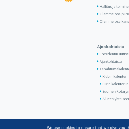
Hallitus ja toimihe
Olemme osa piiri
Olemme osa kansa
Ajankohtaista
Presidentin uutise
Ajankohtaista
Tapahtumakalente
Klubin kalenteri
Piirin kalenteriin
Suomen Rotaryn 
Alueen yhteiseen
We use cookies to ensure that we give you the
Copyright © Suomen Rotarypalvelu ry 2026 |
Jäsent