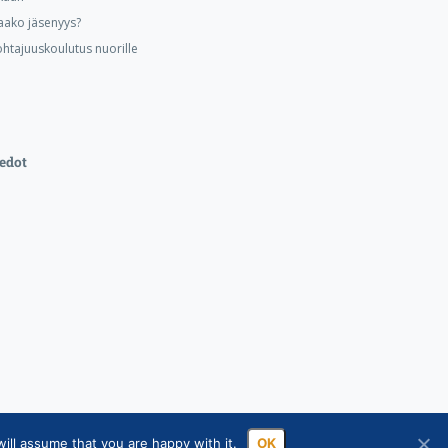
aako jäsenyys?
ohtajuuskoulutus nuorille
edot
ill assume that you are happy with it.
OK
ssa