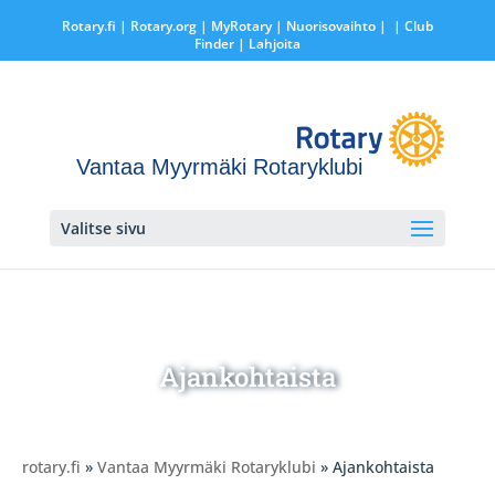
Rotary.fi
|
Rotary.org
|
MyRotary |
Nuorisovaihto
|
| Club
Finder
| Lahjoita
Vantaa Myyrmäki Rotaryklubi
Valitse sivu
Ajankohtaista
rotary.fi
»
Vantaa Myyrmäki Rotaryklubi
» Ajankohtaista