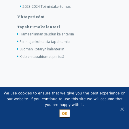
2023-2024 Toimintakertomus
Yhteystiedot
Tapahtumakalenteri
Hämeenlinnan seudun kalenteriin
Piirin ajankohtaisia tapahtumia
Suomen Rotaryn kalenteriin
Klubien tapahtumat piirissä
We use cookies to ensure that we give you the best experience on
Copyright © Suomen Rotarypalvelu ry 2026 |
our website. If you continue to use this site we will assume that
Jäsentietojärjestelmän tietosuojaseloste
|
Henkilötietojen
you are happy with it.
käsittely Rotarytoiminnassa
OK