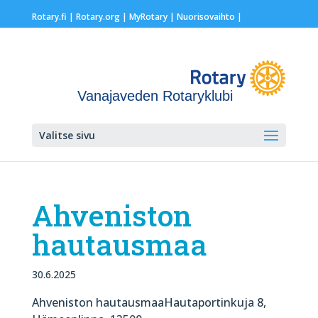
Rotary.fi
|
Rotary.org
|
MyRotary |
Nuorisovaihto
|
Vanajaveden Rotaryklubi
Valitse sivu
Ahveniston
hautausmaa
30.6.2025
Ahveniston hautausmaaHautaportinkuja 8,