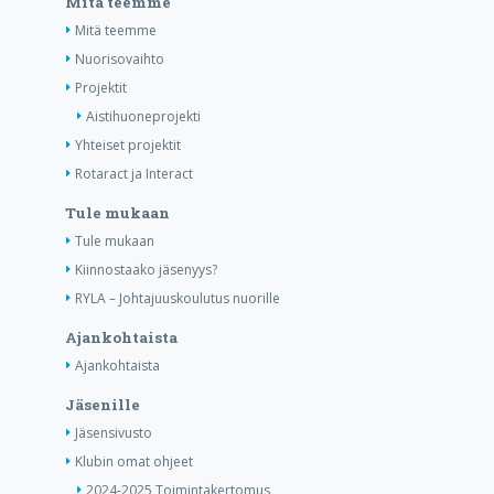
Mitä teemme
Mitä teemme
Nuorisovaihto
Projektit
Aistihuoneprojekti
Yhteiset projektit
Rotaract ja Interact
Tule mukaan
Tule mukaan
Kiinnostaako jäsenyys?
RYLA – Johtajuuskoulutus nuorille
Ajankohtaista
Ajankohtaista
Jäsenille
Jäsensivusto
Klubin omat ohjeet
2024-2025 Toimintakertomus