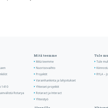
Mitä teemme
Tule m
Mitä teemme
Tule mu
kaen
Nuorisovaihto
Kiinnost
nkilöt
Projektit
RYLA – J
Varainhankinta ja lahjoitukset
ä 1410
Yhteiset projektit
invälistä Rotarya
Rotaract ja Interact
Yhteistyö
Jäsenille
Yhteyst