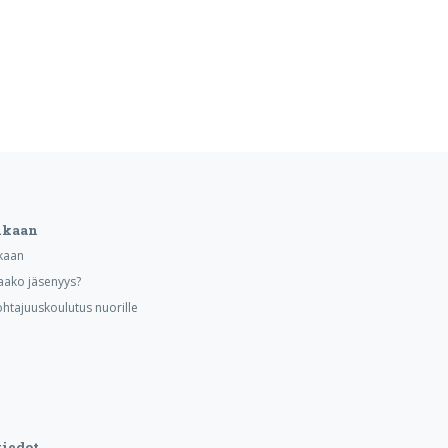
ukaan
kaan
aako jäsenyys?
ohtajuuskoulutus nuorille
iedot