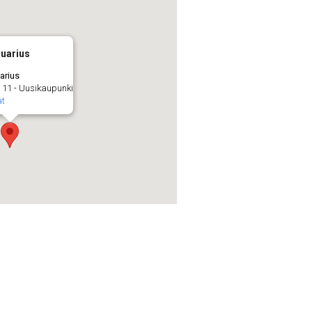
quarius
arius
e 11 - Uusikaupunki
t