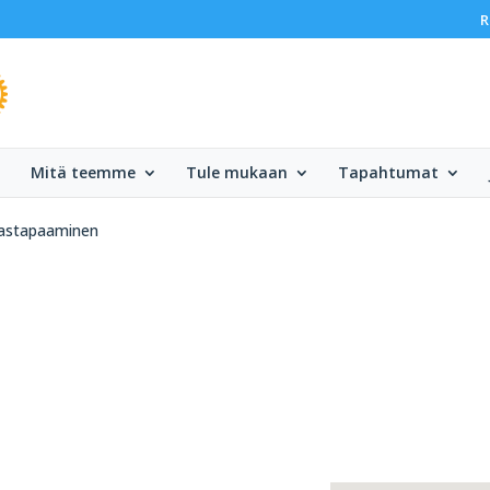
R
Mitä teemme
Tule mukaan
Tapahtumat
astapaaminen