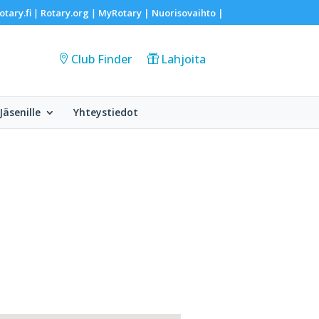
otary.fi
Rotary.org
MyRotary |
Nuorisovaihto
|
|
|
Club Finder
Lahjoita
Jäsenille
Yhteystiedot