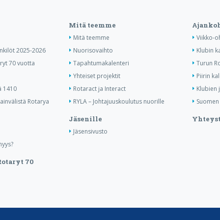
Mitä teemme
Ajankoh
Mitä teemme
Viikko-o
enkilöt 2025-2026
Nuorisovaihto
Klubin k
ryt 70 vuotta
Tapahtumakalenteri
Turun Ro
Yhteiset projektit
Piirin ka
ä 1410
Rotaract ja Interact
Klubien 
invälistä Rotarya
RYLA – Johtajuuskoulutus nuorille
Suomen R
Jäsenille
Yhteyst
Jäsensivusto
nyys?
otaryt 70