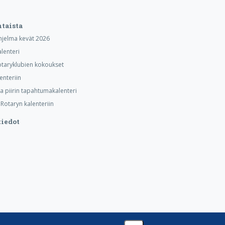
taista
hjelma kevät 2026
alenteri
taryklubien kokoukset
lenteriin
ja piirin tapahtumakalenteri
otaryn kalenteriin
iedot