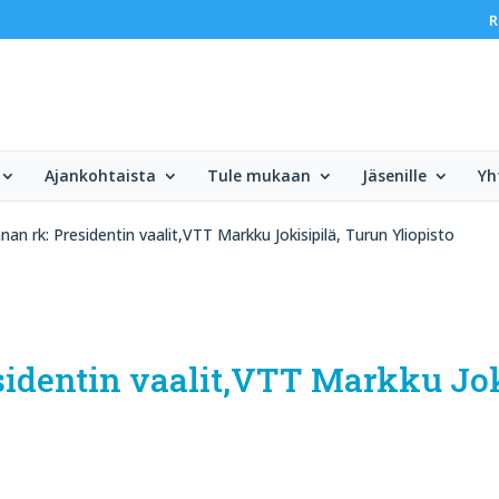
R
Ajankohtaista
Tule mukaan
Jäsenille
Yh
nan rk: Presidentin vaalit,VTT Markku Jokisipilä, Turun Yliopisto
sidentin vaalit,VTT Markku Jok