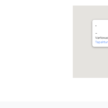
-
–
Vartiovuo
Tapahtu