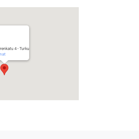
renkatu 4 - Turku
mat