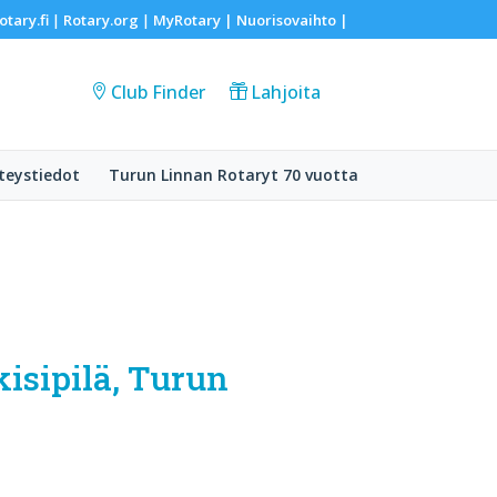
otary.fi
Rotary.org
MyRotary |
Nuorisovaihto
|
|
|
Club Finder
Lahjoita
teystiedot
Turun Linnan Rotaryt 70 vuotta
isipilä, Turun