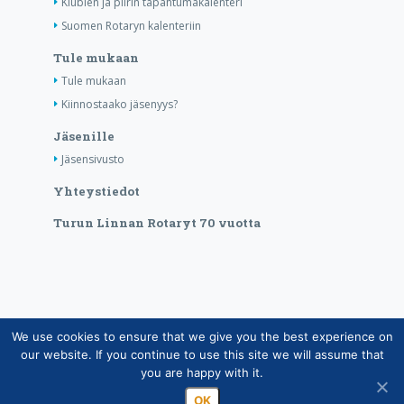
Klubien ja piirin tapahtumakalenteri
Suomen Rotaryn kalenteriin
Tule mukaan
Tule mukaan
Kiinnostaako jäsenyys?
Jäsenille
Jäsensivusto
Yhteystiedot
Turun Linnan Rotaryt 70 vuotta
We use cookies to ensure that we give you the best experience on
Copyright © Suomen Rotarypalvelu ry 2026 |
our website. If you continue to use this site we will assume that
Jäsentietojärjestelmän tietosuojaseloste
|
Henkilötietojen
you are happy with it.
käsittely Rotarytoiminnassa
OK