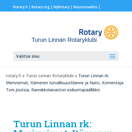
Rotary.fi
|
Rotary.org
|
MyRotary |
Nuorisovaihto
|
Turun Linnan Rotaryklubi
Valitse sivu
rotary.fi
»
Turun Linnan Rotaryklubi
» Turun Linnan rk:
Merivoimat, Itämeren turvallisuustilanne ja Nato, Komentaja
Toni Joutsia, Rannikkolaivaston esikuntapäällikkö
Turun Linnan rk: