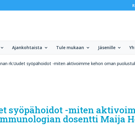
R
Ajankohtaista
Tule mukaan
Jäsenille
Yh
nnan rk:Uudet syöpähoidot -miten aktivoimme kehon oman puolustu
et syöpähoidot -miten aktivo
immunologian dosentti Maija H