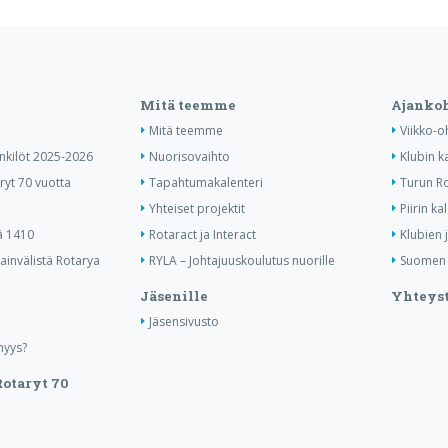
Mitä teemme
Ajankoh
Mitä teemme
Viikko-o
enkilöt 2025-2026
Nuorisovaihto
Klubin k
ryt 70 vuotta
Tapahtumakalenteri
Turun Ro
Yhteiset projektit
Piirin ka
ä 1410
Rotaract ja Interact
Klubien 
invälistä Rotarya
RYLA – Johtajuuskoulutus nuorille
Suomen R
Jäsenille
Yhteyst
Jäsensivusto
nyys?
otaryt 70