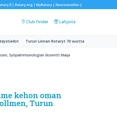
otary.fi
Rotary.org
MyRotary |
Nuorisovaihto
|
|
|
Club Finder
Lahjoita
teystiedot
Turun Linnan Rotaryt 70 vuotta
ksen, Syöpäimmunologian dosentti Maija
imme kehon oman
ollmen, Turun