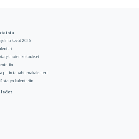
taista
hjelma kevät 2026
alenteri
taryklubien kokoukset
lenteriin
ja piirin tapahtumakalenteri
otaryn kalenteriin
iedot