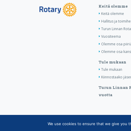
Keitä olemme
Keitä olemme
Hallitus ja toimih
Turun Linnan Rota
Vuositeema
Olemme osa piiri
Olemme osa kansa
Tule mukaan
Tule mukaan
Kiinnostaako jäse
Turun Linnan R
vuotta
We use cookies to ensure that we give you the
Copyright © Suomen Rotarypalvelu ry 2026 |
Jäsen