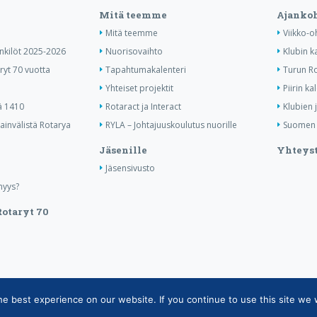
Mitä teemme
Ajankoh
Mitä teemme
Viikko-o
enkilöt 2025-2026
Nuorisovaihto
Klubin k
ryt 70 vuotta
Tapahtumakalenteri
Turun Ro
Yhteiset projektit
Piirin ka
ä 1410
Rotaract ja Interact
Klubien 
invälistä Rotarya
RYLA – Johtajuuskoulutus nuorille
Suomen R
Jäsenille
Yhteyst
Jäsensivusto
nyys?
otaryt 70
 best experience on our website. If you continue to use this site we w
tietojärjestelmän tietosuojaseloste
|
Henkilötietojen käsittely Rotarytoiminnas