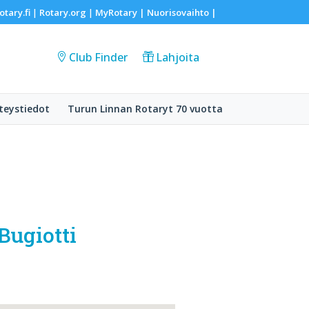
otary.fi
Rotary.org
MyRotary |
Nuorisovaihto
|
|
|
Club Finder
Lahjoita
teystiedot
Turun Linnan Rotaryt 70 vuotta
Bugiotti