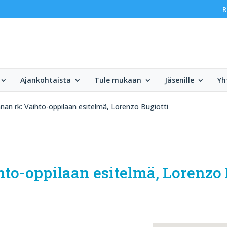
R
Ajankohtaista
Tule mukaan
Jäsenille
Yh
nan rk: Vaihto-oppilaan esitelmä, Lorenzo Bugiotti
to-oppilaan esitelmä, Lorenzo 