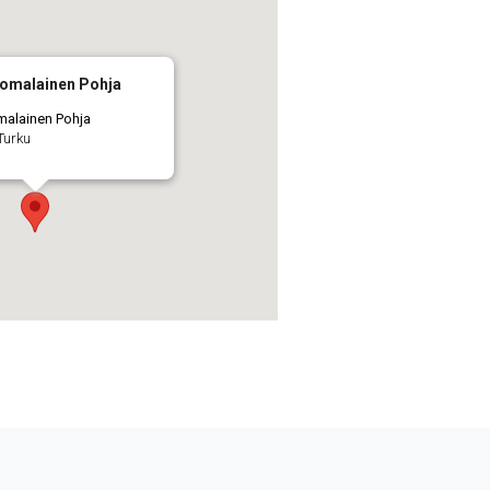
uomalainen Pohja
malainen Pohja
Turku