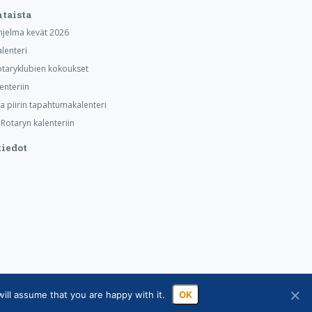
taista
hjelma kevät 2026
alenteri
taryklubien kokoukset
lenteriin
ja piirin tapahtumakalenteri
otaryn kalenteriin
iedot
ill assume that you are happy with it.
OK
sa