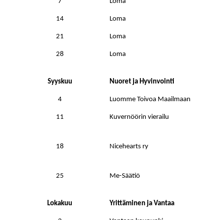
7
Loma
14
Loma
21
Loma
28
Loma
Syyskuu
Nuoret ja Hyvinvointi
4
Luomme Toivoa Maailmaan
11
Kuvernöörin vierailu
18
Nicehearts ry
25
Me-Säätiö
Lokakuu
Yrittäminen ja Vantaa