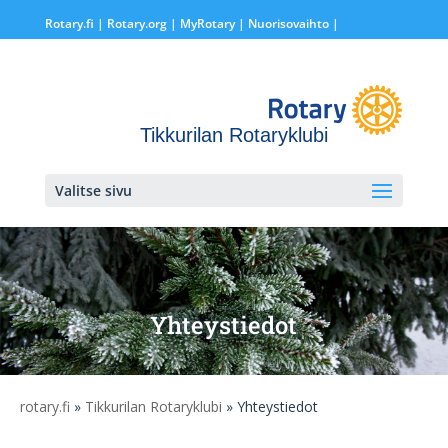
Rotary.fi
|
Rotary.org
|
MyRotary |
Nuorisovaihto
|
Tikkurilan Rotaryklubi
Valitse sivu
Yhteystiedot
rotary.fi
»
Tikkurilan Rotaryklubi
» Yhteystiedot