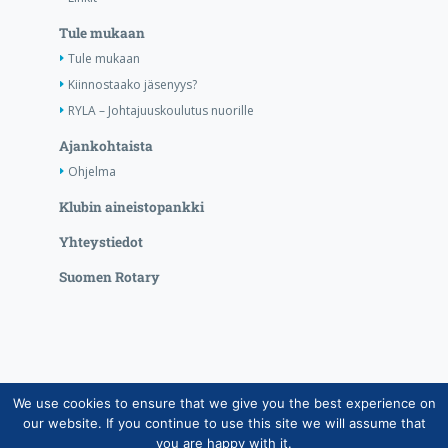
Tule mukaan
Tule mukaan
Kiinnostaako jäsenyys?
RYLA – Johtajuuskoulutus nuorille
Ajankohtaista
Ohjelma
Klubin aineistopankki
Yhteystiedot
Suomen Rotary
We use cookies to ensure that we give you the best experience on
Copyright © Suomen Rotarypalvelu ry 2026 |
our website. If you continue to use this site we will assume that
Jäsentietojärjestelmän tietosuojaseloste
|
Henkilötietojen
you are happy with it.