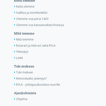
Keitä olemme
Keitä olemme
Hallitus ja toimihenkilöt
Olemme osa piiriä 1420
Olemme osa kansainvälistä Rotarya
Mitä teemme
Mitä teemme
Rotaract ja Interact sekä RYLA
Yhteistyö
Linkit
Tule mukaan
Tule mukaan
Kiinnostaako jäsenyys?
RYLA – Johtajuuskoulutus nuorille
Ajankohtaista
Ohjelma