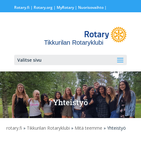
Rotary.fi
|
Rotary.org
|
MyRotary |
Nuorisovaihto
|
Tikkurilan Rotaryklubi
Valitse sivu
Yhteistyö
rotary.fi
»
Tikkurilan Rotaryklubi
»
Mitä teemme
» Yhteistyö