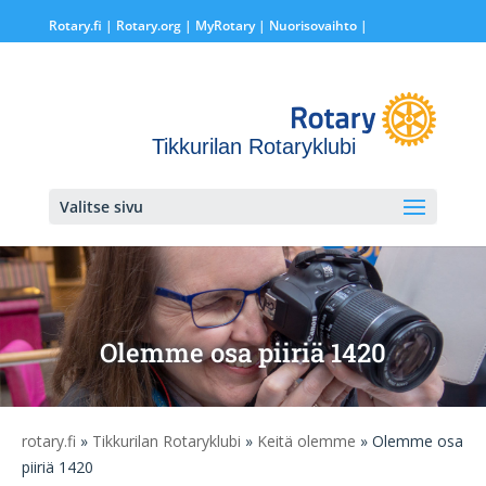
Rotary.fi
|
Rotary.org
|
MyRotary |
Nuorisovaihto
|
Tikkurilan Rotaryklubi
Valitse sivu
Olemme osa piiriä 1420
rotary.fi
»
Tikkurilan Rotaryklubi
»
Keitä olemme
» Olemme osa
piiriä 1420