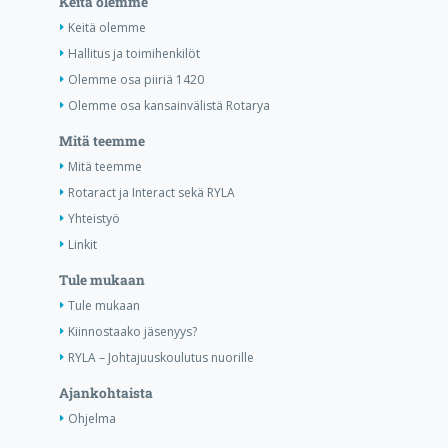
Keitä olemme
Keitä olemme
Hallitus ja toimihenkilöt
Olemme osa piiriä 1420
Olemme osa kansainvälistä Rotarya
Mitä teemme
Mitä teemme
Rotaract ja Interact sekä RYLA
Yhteistyö
Linkit
Tule mukaan
Tule mukaan
Kiinnostaako jäsenyys?
RYLA – Johtajuuskoulutus nuorille
Ajankohtaista
Ohjelma