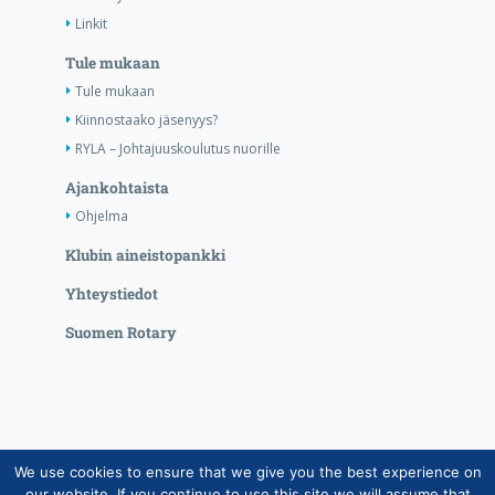
Linkit
Tule mukaan
Tule mukaan
Kiinnostaako jäsenyys?
RYLA – Johtajuuskoulutus nuorille
Ajankohtaista
Ohjelma
Klubin aineistopankki
Yhteystiedot
Suomen Rotary
We use cookies to ensure that we give you the best experience on
Copyright © Suomen Rotarypalvelu ry 2026 |
our website. If you continue to use this site we will assume that