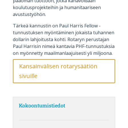
pääoman tuottoon, jotka kanavoidaan
koulutusprojekteihin ja humanitaariseen
avustustyöhön.
Tärkeä kannustin on Paul Harris Fellow -
tunnustuksen myöntäminen jokaista tuhannen
dollarin lahjoitusta kohti. Rotaryn perustajan
Paul Harrisin nimeä kantavia PHF-tunnustuksia
on myönnetty maailmanlaajuisesti yli miljoona.
Kansainvälisen rotarysäätiön
sivuille
Kokoontumistiedot