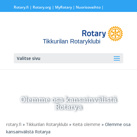
Rotary.fi
|
Rotary.org
|
MyRotary |
Nuorisovaihto
|
Tikkurilan Rotaryklubi
Valitse sivu
Olemme osa kansainvälistä
Rotarya
rotary.fi
»
Tikkurilan Rotaryklubi
»
Keitä olemme
» Olemme osa
kansainvälistä Rotarya