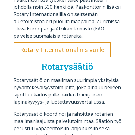
johdolla noin 530 henkilöä. Pääkonttorin lisäksi
Rotary Internationalilla on seitsemän
aluetoimistoa eri puolilla maapalloa. Zürichissä
oleva Euroopan ja Afrikan toimisto (EAO)
palvelee suomalaisia rotareita.
Rotary Internationalin sivuille
Rotarysäätiö
Rotarysäätiö on maailman suurimpia yksityisiä
hyväntekeväisyystoimijoita, joka aina uudelleen
sijoittuu kärkisijoille näiden toimijoiden
läpinäkyvyys- ja luotettavuusvertailussa.
Rotarysäätiö koordinoi ja rahoittaa rotarien
maailmanlaajuista palvelutoimintaa. Säätiön työ
perustuu vapaaehtoisiin lahjoituksiin sekä