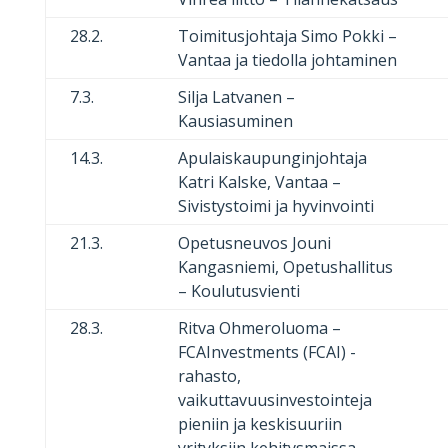
28.2.
Toimitusjohtaja Simo Pokki –
Vantaa ja tiedolla johtaminen
7.3.
Silja Latvanen –
Kausiasuminen
14.3.
Apulaiskaupunginjohtaja
Katri Kalske, Vantaa –
Sivistystoimi ja hyvinvointi
21.3.
Opetusneuvos Jouni
Kangasniemi, Opetushallitus
– Koulutusvienti
28.3.
Ritva Ohmeroluoma –
FCAInvestments (FCAI) -
rahasto,
vaikuttavuusinvestointeja
pieniin ja keskisuuriin
yrityksiin kehitysmaissa.