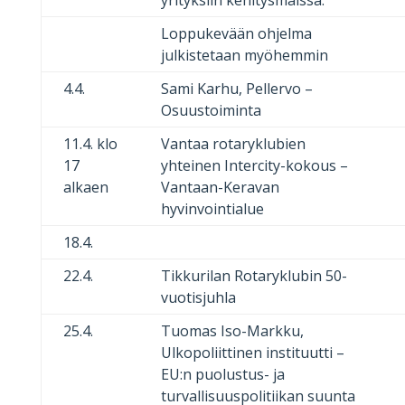
Loppukevään ohjelma
julkistetaan myöhemmin
4.4.
Sami Karhu, Pellervo –
Osuustoiminta
11.4. klo
Vantaa rotaryklubien
17
yhteinen Intercity-kokous –
alkaen
Vantaan-Keravan
hyvinvointialue
18.4.
22.4.
Tikkurilan Rotaryklubin 50-
vuotisjuhla
25.4.
Tuomas Iso-Markku,
Ulkopoliittinen instituutti –
EU:n puolustus- ja
turvallisuuspolitiikan suunta