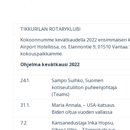
TIKKURILAN ROTARYKLUBI
Kokoonnumme kevätkaudella 2022 ensimmäisen kerr
Airport Hotellissa, os. Elannontie 9, 01510 Vantaa
kokouspaikkamme.
Ohjelma kevätkausi 2022
24.1.
Sampo Suihko, Suomen
kotiseutuliiton puheenjohtaja
(Teams)
31.1.
Maria Annala, – USA-katsaus
Biden oltua vuoden vallassa
7.2.
Kansanedustaja Inka Hopsu,
Vihreä liitto – Tilannekatsaus