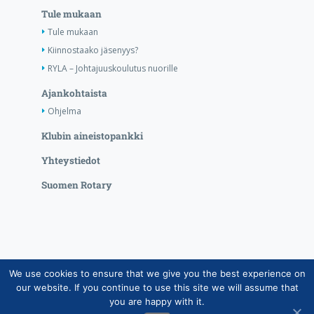
Tule mukaan
Tule mukaan
Kiinnostaako jäsenyys?
RYLA – Johtajuuskoulutus nuorille
Ajankohtaista
Ohjelma
Klubin aineistopankki
Yhteystiedot
Suomen Rotary
We use cookies to ensure that we give you the best experience on
Copyright © Suomen Rotarypalvelu ry 2026 |
our website. If you continue to use this site we will assume that
Jäsentietojärjestelmän tietosuojaseloste
|
Henkilötietojen
you are happy with it.
käsittely Rotarytoiminnassa