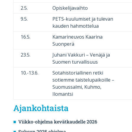
2.5.
Opiskelijavaihto
9.5.
PETS-kuulumiset ja tulevan
kauden hahmottelua
16.5.
Kamarineuvos Kaarina
Suonperä
23.5.
Juhani Vakkuri – Venäjä ja
Suomen turvallisuus
10.-13.6.
Sotahistoriallinen retki
sotiemme taistelupaikoille –
Suomussalmi, Kuhmo,
Ilomantsi
Ajankohtaista
Viikko-ohjelma kevätkaudelle 2026
Syksyn 2025 ohjelma